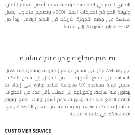
التجاري التميز في المنافسة الرقمية. نعتمد أفضل معايير الأمان،
وتهيئة المواقع لمحركات البحث (SEO)، وتصميم متجاوب يعمل
بسلاسة على جميع الأجهزة. شريكك في النجاح الرقمي يبدأ من
هنا — لنطلق مشروعك إلى القمة!
تصاميم متجاوبة وتجربة شراء سلسة
في Webuyly نركز على تقديم مواقع إلكترونية ومتاجر ذكية تعمل
بانسيابية على جميع الأجهزة — من الجوال إلى سطح المكتب.
نصمم تجربة مستخدم UX مدروسة تساعد زوارك على إيجاد ما
يبحثون عنه بسرعة، وتحويلهم إلى عملاء بأقل عدد من الخطوات.
أنظمة الدفع لدينا آمنة وسهلة، تدعم أشهر بوابات الدفع، وتوفر
عملية إتمام طلب سريعة ومريحة تزيد من معدل المبيعات وتبني
ثقة عملائك في علامتك التجارية.
CUSTOMER SERVICE