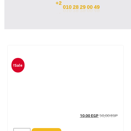
00
49
29
2+
010
28
Sale!
Current
Original
10,00
EGP
50,00
EGP
price
price