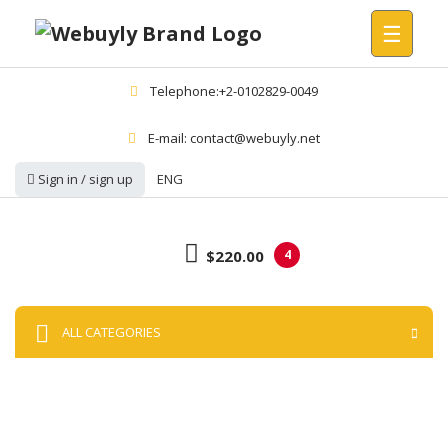
☰
Telephone:+2-0102829-0049
E-mail: contact@webuyly.net
Sign in / sign up
ENG
$220.00
4
ALL CATEGORIES