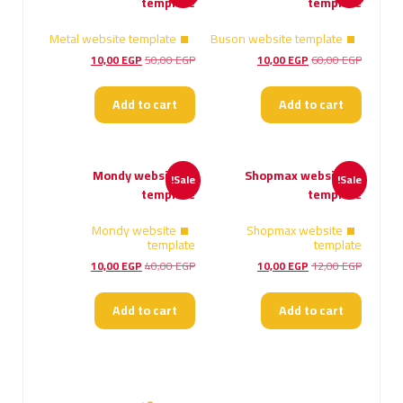
Metal website template
Buson website template
Current
Original
Current
Original
10,00
EGP
50,00
EGP
10,00
EGP
60,00
EGP
price
price
price
price
is:
was:
is:
was:
Add to cart
Add to cart
10,00 EGP.
50,00 EGP.
10,00 EGP.
60,00 EGP.
Sale!
Sale!
Mondy website
Shopmax website
template
template
Current
Original
Current
Original
10,00
EGP
40,00
EGP
10,00
EGP
12,00
EGP
price
price
price
price
is:
was:
is:
was:
Add to cart
Add to cart
10,00 EGP.
40,00 EGP.
10,00 EGP.
12,00 EGP.
00
49