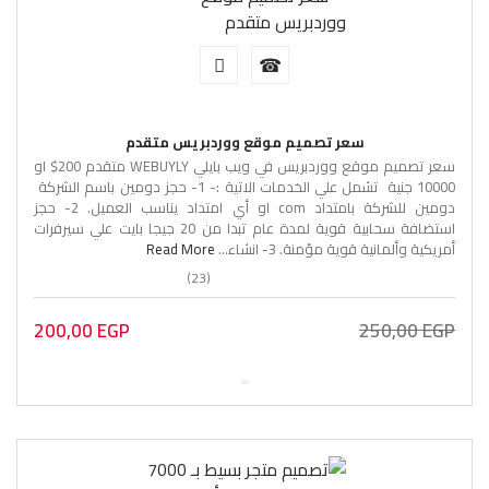
سعر تصميم موقع ووردبريس متقدم
سعر تصميم موقع ووردبريس في ويب بايلي WEBUYLY متقدم 200$ او
10000 جنية تشمل علي الخدمات الاتية :- 1- حجز دومين باسم الشركة
دومين للشركة بامتداد com او أي امتداد يناسب العميل. 2- حجز
استضافة سحابية قوية لمدة عام تبدا من 20 جيجا بايت علي سيرفرات
أمريكية وألمانية قوية مؤمنة. 3- انشاء...
Read More
(23)
200,00
EGP
250,00
EGP