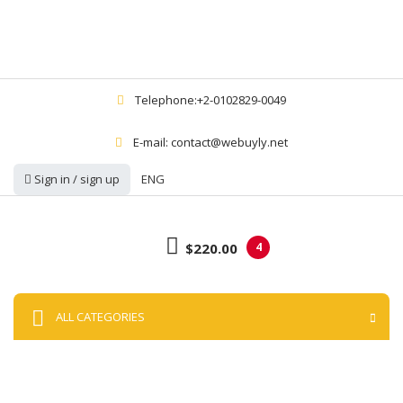
Telephone:+2-0102829-0049
E-mail: contact@webuyly.net
Sign in / sign up
ENG
$220.00
4
ALL CATEGORIES