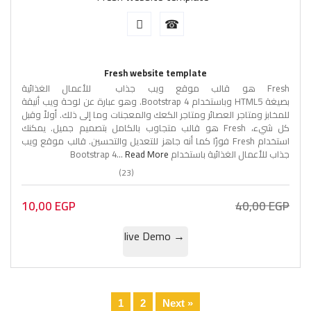
Fresh website template
Fresh هو قالب موقع ويب جذاب للأعمال الغذائية
بصيغة HTML5 وباستخدام Bootstrap 4. وهو عبارة عن لوحة ويب أنيقة
للمخابز ومتاجر العصائر ومتاجر الكعك والمعجنات وما إلى ذلك. أولاً وقبل
كل شيء، Fresh هو قالب متجاوب بالكامل بتصميم جميل. يمكنك
استخدام Fresh فورًا كما أنه جاهز للتعديل والتحسين. قالب موقع ويب
جذاب للأعمال الغذائية باستخدام Bootstrap 4...
Read More
(23)
10,00
EGP
40,00
EGP
→ live Demo
1
2
Next »