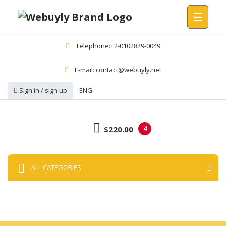
☰
Telephone:+2-0102829-0049
E-mail: contact@webuyly.net
Sign in / sign up
ENG
$220.00
4
ALL CATEGORIES