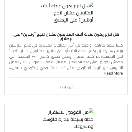
هل لازم يكون عندك آلاف المتابعين عشان تنجح أونلاين؟ على
الإطلاق!
خلينا نتكلم بصراحة…واحدة من أكبر الخرافات المنتشرة في عالم الأونلاين
بيزنس هي:"لازم يكون عندك آلاف أو حتى ملايين المتابعين عشان تنجح!"
لكن الحقيقة؟ده كلام قديم… ومش دقيق خالص. 👀 الحقيقة اللي
محدش بيقولها مش عدد المتابعين هو اللي بيعمل الفلوس…اللي بيعمل
الفلوس هو "نوع" المتابعين، مش "عددهم". يعني إيه؟يعني ممكن...
Read More
شروحات