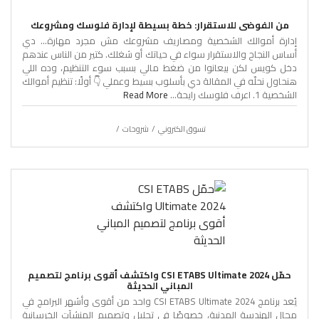
من الفوضى للاستقرار: خطة بسيطة لإدارة فلوسك ومشروعك
إدارة أموالك الشخصية ومصاريف مشروعك مش مجرد مهارة… دي
أساس النجاح والاستقرار سواء في حياتك أو شغلك. كتير من الناس عندهم
دخل كويس لكن بيعانوا من ضغط مالي بسبب سوء التنظيم، وده اللي
هنحاول نحلّه في المقالة دي بأسلوب بسيط وعملي 👇 أولًا: تنظيم أموالك
الشخصية 1. اعرف فلوسك رايحة...
Read More
تسوق الكتروني
شروحات
حمّل CSI ETABS Ultimate 2024 واكتشف أقوى برنامج لتصميم
المباني الحديثة
يُعد برنامج CSI ETABS Ultimate 2024 واحد من أقوى وأشهر البرامج في
مجال الهندسة المدنية، خصوصًا في تحليل وتصميم المنشآت الخرسانية