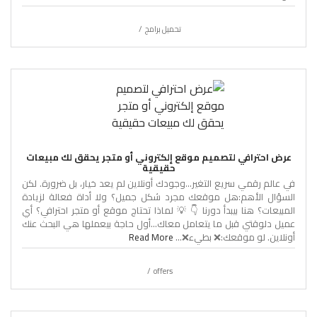
تحميل برامج
عرض احترافي لتصميم موقع إلكتروني أو متجر يحقق لك مبيعات
حقيقية
في عالم رقمي سريع التغير…وجودك أونلاين لم يعد خيار، بل ضرورة. لكن
السؤال الأهم:هل موقعك مجرد شكل جميل؟ ولا أداة فعالة لزيادة
المبيعات؟ هنا بيبدأ دورنا 👇 💡 لماذا تحتاج موقع أو متجر احترافي؟ أي
عميل دلوقتي قبل ما يتعامل معاك…أول حاجة بيعملها هي البحث عنك
أونلاين. لو موقعك:❌ بطيء❌...
Read More
offers