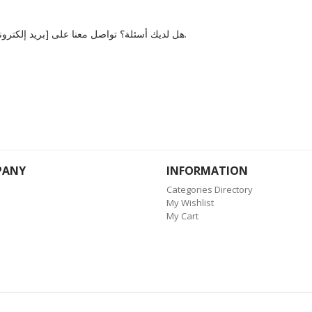
هل لديك أسئلة؟ تواصل معنا على [بريد إلكتروني لدعم العملاء] أو اتصل بنا على [رقم هاتف دعم العملاء].
PANY
INFORMATION
Categories Directory
My Wishlist
My Cart