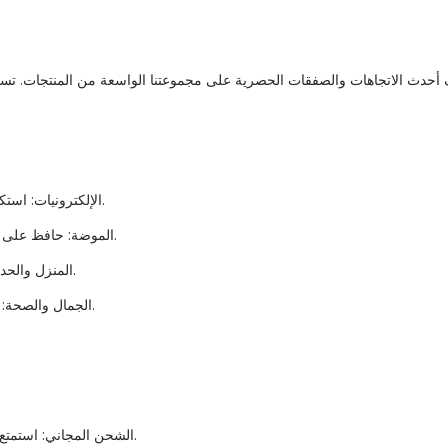
الإلكترونيات: استكشف أحدث الأدوات والأجهزة من أفضل العلامات التجارية.
الموضة: حافظ على أناقتك مع مجموعتنا من الملابس والأحذية والإكسسوارات.
المنزل والحديقة: قم بتحويل مساحتك مع مجموعة الديكور والأثاث لدينا.
الجمال والصحة: ​​استمتع بمنتجات العناية بالبشرة والمكياج والعافية الفاخرة.
الشحن المجاني: استمتع بالتوصيل المجاني للطلبات التي تزيد قيمتها عن 50 دولارًا.