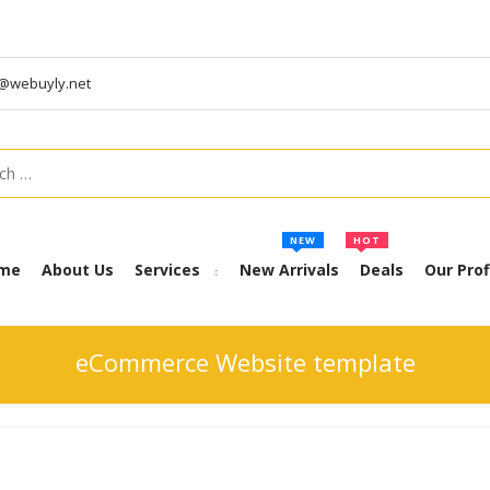
t@webuyly.net
h
NEW
HOT
me
About Us
Services
New Arrivals
Deals
Our Prof
eCommerce Website template