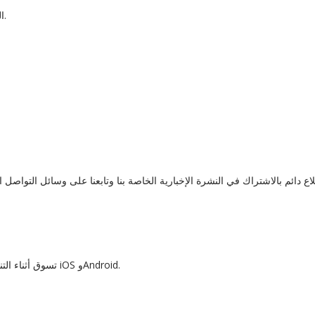
المنتجات الجديدة: كن أول من يتسوق من أحدث مجموعاتنا.
تسوق أثناء التنقل باستخدام تطبيقنا سهل الاستخدام المتوفر على أنظمة iOS وAndroid.