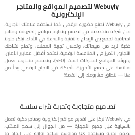
Webuyly لتصميم المواقع والمتاجر
الإلكترونية
في Webuyly نصنع حضورك الرقمي كما تستحقه علامتك التجارية.
نحن شركة متخصصة في تصميم وتطوير مواقع إلكترونية ومتاجر
احترافية تجمع بين الإبداع والتقنية والسرعة في الأداء. نبتكر حلولاً
ذكية تزيد من مبيعاتك، وتحسن تجربة العملاء، وتمنح نشاطك
التجاري التميز في المنافسة الرقمية. نعتمد أفضل معايير الأمان،
وتهيئة المواقع لمحركات البحث (SEO)، وتصميم متجاوب يعمل
بسلاسة على جميع الأجهزة. شريكك في النجاح الرقمي يبدأ من
هنا — لنطلق مشروعك إلى القمة!
تصاميم متجاوبة وتجربة شراء سلسة
في Webuyly نركز على تقديم مواقع إلكترونية ومتاجر ذكية تعمل
بانسيابية على جميع الأجهزة — من الجوال إلى سطح المكتب.
نصمم تجربة مستخدم UX مدروسة تساعد زوارك على إيجاد ما