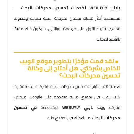
بايلي WEBUYLY لخدمات تحسين محركات البحث
.
سنستخدم أكثر تقنيات تحسين محركات البحث فعالية وعضوية
لتحسين ترتيبك الأول على Google. وبالتالي، سيكون ذلك مفيدًا
بالتأكيد لعملك.
لقد قمت مؤخرًا بتطوير موقع الويب
الخاص بشركتي. هل أحتاج إلى وكالة
تحسين محركات البحث؟
نعم! تختلف احتياجات تحسين محركات البحث للشركات المختلفة. إذا
كنت ترغب في تحقيق مرتبة متقدمة على Google، فيمكن
لشركة
ويب بايلي WEBUYLY
المتخصصة
في تحسين
محركات البحث
مساعدتك في تحقيق ذلك.