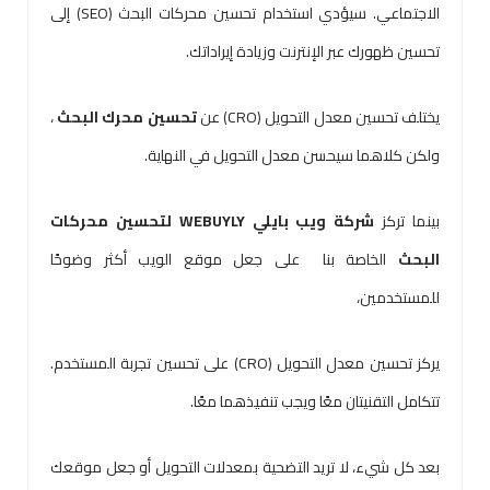
الاجتماعي. سيؤدي استخدام تحسين محركات البحث (SEO) إلى
تحسين ظهورك عبر الإنترنت وزيادة إيراداتك.
يختلف تحسين معدل التحويل (CRO) عن
تحسين محرك البحث
،
ولكن كلاهما سيحسن معدل التحويل في النهاية.
بينما تركز
شركة ويب بايلي WEBUYLY لتحسين محركات
البحث
الخاصة بنا على جعل موقع الويب أكثر وضوحًا
للمستخدمين،
يركز تحسين معدل التحويل (CRO) على تحسين تجربة المستخدم.
تتكامل التقنيتان معًا ويجب تنفيذهما معًا.
بعد كل شيء، لا تريد التضحية بمعدلات التحويل أو جعل موقعك