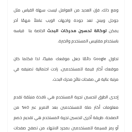
ومع ذلك، فإن العديد من العوامل ليست سهلة القياس مثل
جوجل وبينج. تعد جودة واجهات الويب عاملاً مهمًا آخر
يمكن
لوكالة تحسين محركات البحث
الخاصة بنا قياسه
باستخدام مقاييس المستخدم والخبرة.
تحاول Google دائمًا جعل موقعك مفيدًا، لذا فكلما كان
موقعك أكثر قيمة للمستخدمين، زادت احتمالية تصنيفه في
مرتبة عالية في صفحات نتائج محرك البحث.
إحدى الطرق لتحسين تجربة المستخدم هي نافذة منبثقة تقدم
معلومات أكثر صلة للمستخدمين بعد التمرير عبر 40% من
الصفحة. طريقة أخرى لتحسين تجربة المستخدم هي تقديم خصم
أو رمز قسيمة للمستخدمين بمجرد الانتهاء من تصفح صفحات