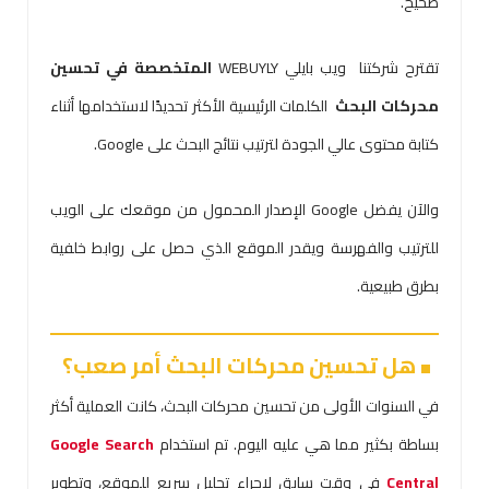
صحيح.
تقترح شركتنا ويب بايلي WEBUYLY
المتخصصة في تحسين
محركات البحث
الكلمات الرئيسية الأكثر تحديدًا لاستخدامها أثناء
كتابة محتوى عالي الجودة لترتيب نتائج البحث على Google.
والآن يفضل Google الإصدار المحمول من موقعك على الويب
للترتيب والفهرسة ويقدر الموقع الذي حصل على روابط خلفية
بطرق طبيعية.
هل تحسين محركات البحث أمر صعب؟
في السنوات الأولى من تحسين محركات البحث، كانت العملية أكثر
بساطة بكثير مما هي عليه اليوم. تم استخدام
Google Search
Central
في وقت سابق لإجراء تحليل سريع للموقع، وتطوير