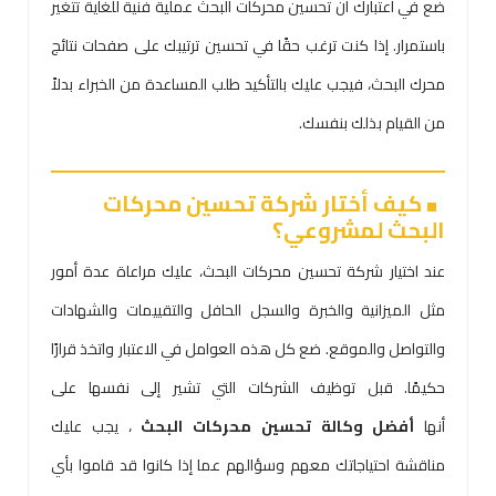
ضع في اعتبارك أن تحسين محركات البحث عملية فنية للغاية تتغير
باستمرار. إذا كنت ترغب حقًا في تحسين ترتيبك على صفحات نتائج
محرك البحث، فيجب عليك بالتأكيد طلب المساعدة من الخبراء بدلاً
من القيام بذلك بنفسك.
كيف أختار شركة تحسين محركات
البحث لمشروعي؟
عند اختيار شركة تحسين محركات البحث، عليك مراعاة عدة أمور
مثل الميزانية والخبرة والسجل الحافل والتقييمات والشهادات
والتواصل والموقع. ضع كل هذه العوامل في الاعتبار واتخذ قرارًا
حكيمًا. قبل توظيف الشركات التي تشير إلى نفسها على
أنها
أفضل وكالة تحسين محركات البحث
، يجب عليك
مناقشة احتياجاتك معهم وسؤالهم عما إذا كانوا قد قاموا بأي