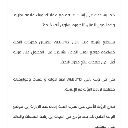
كما يساعدك على إنشاء علاقة مع عملائك وبناء علامة تجارية.
وكما يقول المثل، “الصورة تساوي ألف كلمة”.
تستطيع شركة ويب بايلي WEBUYLY لتحسين محركات البحث
مساعدة موقع الويب الخاص بشركتك على الحصول على مرتبة
أعلى في صفحات نتائج محرك البحث.
نحن في ويب بايلي WEBUYLY لدينا ادوات و تقنيات وخوارزميات
مختلفة لزيادة الرؤية عبر الإنترنت.
تعني الرؤية الأعلى على محرك البحث زيادة عدد الزيارات إلى موقع
الويب الخاص بك، مما يؤدي في النهاية إلى زيادة المبيعات والعائد
على الاستثمار.