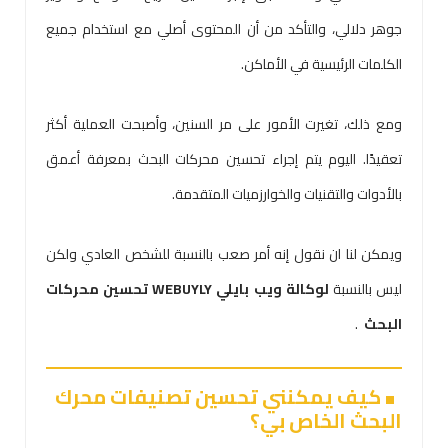
جوهر دلالي، والتأكد من أن المحتوى أصلي مع استخدام جميع
الكلمات الرئيسية في الأماكن.
ومع ذلك، تغيرت الأمور على مر السنين، وأصبحت العملية أكثر
تعقيدًا. اليوم يتم إجراء تحسين محركات البحث بمعرفة أعمق
بالأدوات والتقنيات والخوارزميات المتقدمة.
ويمكن لنا ان نقول إنه أمر صعب بالنسبة للشخص العادي ولكن
ليس بالنسبة
لوكالة ويب بايلي WEBUYLY تحسين محركات
البحث
.
كيف يمكنني تحسين تصنيفات محرك
البحث الخاص بي؟