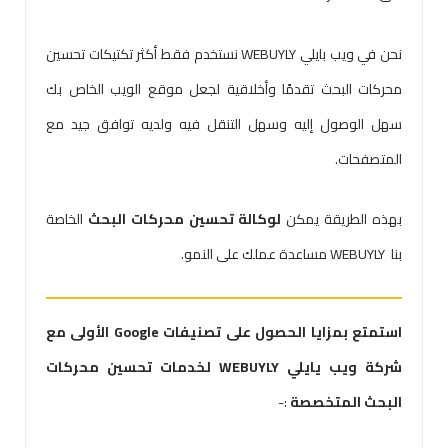
نحن في ويب بايلي WEBUYLY نستخدم فقط أكثر تكتيكات تحسين
محركات البحث تقدمًا وأخلاقية لجعل موقع الويب الخاص بك
سهل الوصول إليه وسهل التنقل فيه ولديه توافق جيد مع
المتصفحات.
بهذه الطريقة يمكن
لوكالة تحسين محركات البحث
الخاصة
بنا WEBUYLY مساعدة عملك على النمو.
استمتع بمزايا الحصول على تصنيفات Google الأولى مع
شركة ويب يايلي WEBUYLY لخدمات تحسين محركات
البحث المتخصصة
:-