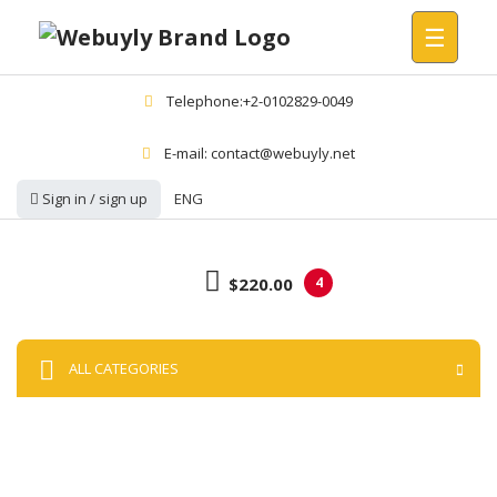
☰
Telephone:+2-0102829-0049
E-mail: contact@webuyly.net
Sign in / sign up
ENG
$220.00
4
ALL CATEGORIES