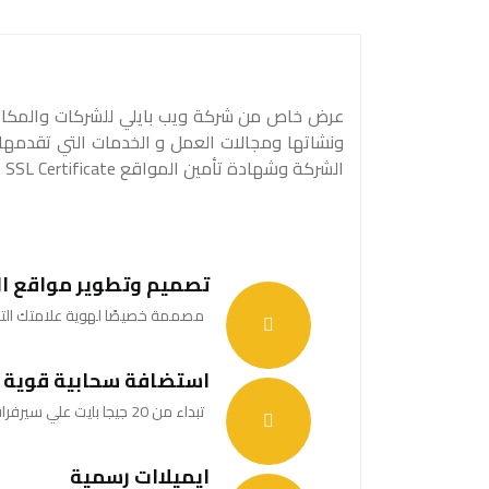
عرض خاص من شركة ويب بايلي للشركات والمكاتب ،
ونشاتها ومجالات العمل و الخدمات التي تقدمها ب
الشركة وشهادة تأمين المواقع SSL Certificate .
تصميم وتطوير مواقع ا
مصممة خصيصًا لهوية علامتك الت
استضافة سحابية قوية
تبداء من 20 جيجا بايت علي سيرفرات امريكية وألمانية قوية مؤمنة.
ايميلاات رسمية