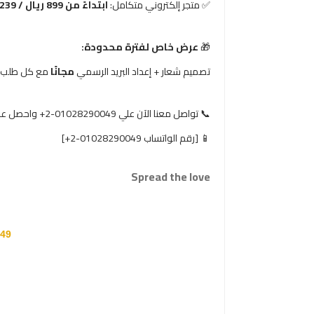
✅ متجر إلكتروني متكامل:
ابتداءً من 899 ريال / 239 دولار
🎁
عرض خاص لفترة محدودة:
تصميم شعار + إعداد البريد الرسمي
مجانًا
مع كل طلب!
📞 تواصل معنا الآن علي 01028290049-2+ واحصل على استشارة مجانية
📱 [رقم الواتساب 01028290049-2+]
Spread the love
49