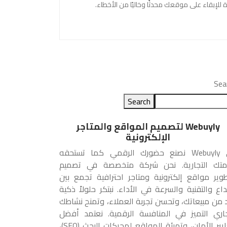
إبقاء على موقعك محدثًا وخاليًا من الأخطاء.
Sea
Search
Webuyly لتصميم المواقع والمتاجر
الإلكترونية
في Webuyly نصنع حضورك الرقمي كما تستحقه
متك التجارية. نحن شركة متخصصة في تصميم
وير مواقع إلكترونية ومتاجر احترافية تجمع بين
بداع والتقنية والسرعة في الأداء. نبتكر حلولاً ذكية
د من مبيعاتك، وتحسن تجربة العملاء، وتمنح نشاطك
جاري التميز في المنافسة الرقمية. نعتمد أفضل
معايير الأمان، وتهيئة المواقع لمحركات البحث (SEO)،