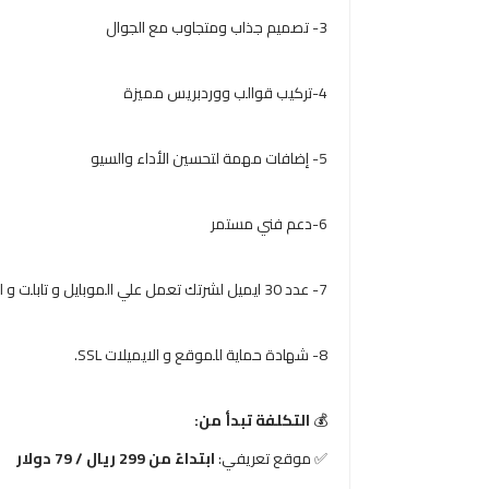
3- تصميم جذاب ومتجاوب مع الجوال
4-تركيب قوالب ووردبريس مميزة
5- إضافات مهمة لتحسين الأداء والسيو
6-دعم فني مستمر
7- عدد 30 ايميل لشرتك تعمل علي الموبايل و تابلت و اجهزة الكمبيوتر بطريقة سهلة .
8- شهادة حماية للموقع و الايميلات SSL.
💰
التكلفة تبدأ من:
✅ موقع تعريفي:
ابتداءً من 299 ريال / 79 دولار