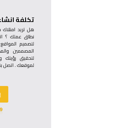
تكلفة انشاء
هل تريد امتلاك 
نطاق عملك ؟ ات
لتصميم المواقع 
المصممين والم
لتحقيق رؤيتك و
لموقعك . اتصل بنا
إ
9