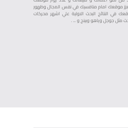
زز موقعك امام منافسيك في نفس المجال وظهور
عك في النتائج البحث الاولية علي اشهر محركات
حث مثل جوجل وياهو وبينج و ... .