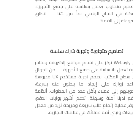
ميم متجاوب يعمل بسلاسة على جميع الأجهزة.
كك في النجاح الرقمي يبدأ من هنا — لنطلق
وعك إلى القمة!
تصاميم متجاوبة وتجربة شراء سلسة
في Webuyly نركز على تقديم مواقع إلكترونية ومتاجر
ة تعمل بانسيابية على جميع الأجهزة — من الجوال
إلى سطح المكتب. نصمم تجربة مستخدم UX مدروسة
عد زوارك على إيجاد ما يبحثون عنه بسرعة،
ويلهم إلى عملاء بأقل عدد من الخطوات. أنظمة
فع لدينا آمنة وسهلة، تدعم أشهر بوابات الدفع،
فر عملية إتمام طلب سريعة ومريحة تزيد من معدل
بيعات وتبني ثقة عملائك في علامتك التجارية.