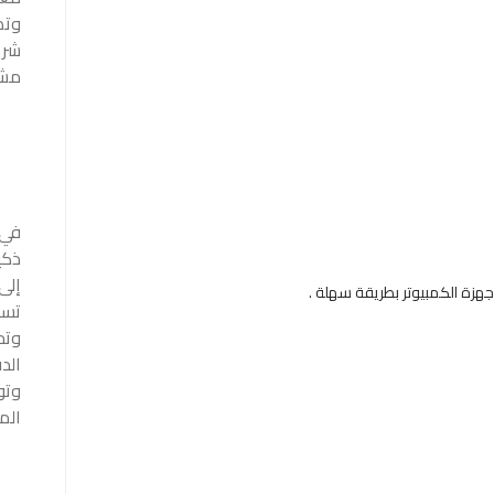
وتص
شري
مشر
ذكي
تسا
وتح
الد
وتو
الم