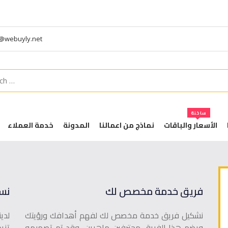
t@webuyly.net
h
ساخنة
الأسعار والباقات
نماذج من اعمالنا
المدونة
خدمة العملاء
فريق خدمة مخصص لك
نس
نشكيل فريق خدمة مخصص لك لفهم أهدافك ورؤيتك
لدي
ويضم هذا الفريق محترفين ماهرين، وقد تم تصميمه
تزي