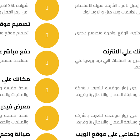
اسم الشركة عددها يبداء من 30 ايميل لافراد الشركة سهلة الاستخدام
شهادة 
ي تطبيقات ويب ميل و الاوت لوك.
امن برمز القفل ويعتر
تصميم موقع
حتوي الوقع بواجهة وتصميم عصري
تصميم موقع ويب 
 علي الانترنت
دفع مباشر عن
 بة المنتجات التي تريد بريعها علي
مساعدة مستمرمو
وصف
مكانك علي Goole Map
لدى زوار موقعك للتعرف بالشركة
نسخة مقنعة وم
وسابقة الاعمال والاتصال بنا وغيرة.
والمنتجات والخدم
معرض فيديو
لدى زوار موقعك للتعرف بالشركة
نسخة مقنعة وم
وسابقة الاعمال والاتصال بنا وغيرة.
والمنتجات والخدم
جتماعي علي موقع الويب
صيانة ودعم 