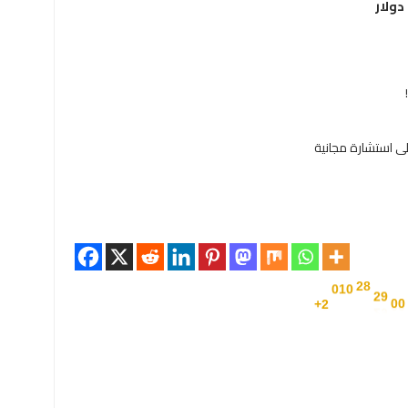
00
29
28
2+
010