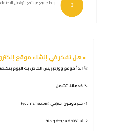
ربط جميع مواقع التواصل الاجتماع
هل تفكر في إنشاء موقع إلكترو
🚀
ابدأ موقع ووردبريس الخاص بك اليوم بتكلفة 
🔧
خدماتنا تشمل:
1- حجز
دومين
احترافي (yourname.com)
2- استضافة سريعة وآمنة