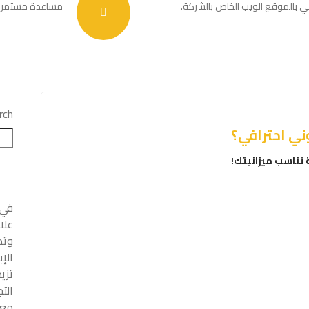
ي بالموقع الويب الخاص بالشركة.
مساعدة مستمرة لل
rch
ني احترافي؟
تناسب ميزانيتك!
علا
وتط
الإ
تزي
الت