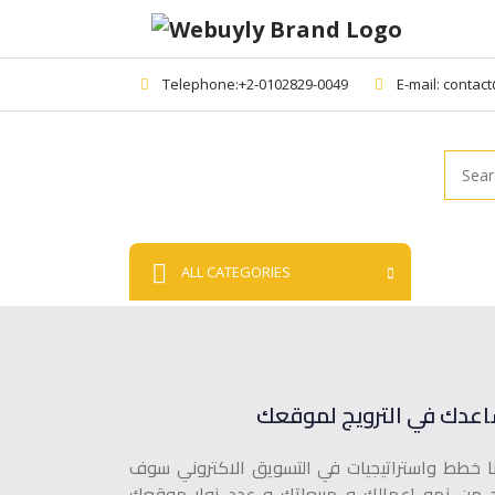
Telephone:+2-0102829-0049
E-mail: contac
Searc
ALL CATEGORIES
اعدك في الترويج لموقعك
نا خطط واستراتيجيات في التسويق الاكتروني سوف
د من نمو اعمالك و مبيعاتك و عدد زوار موقعك