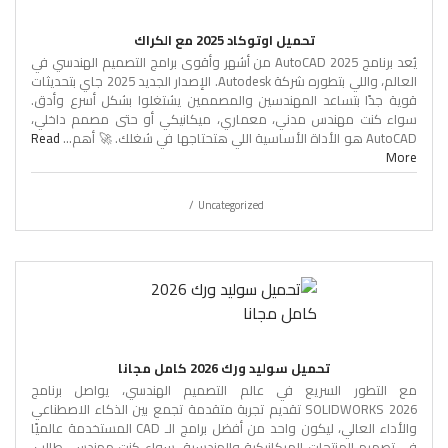
تحميل اوتوكاد 2025 مع الكراك
يُعد برنامج AutoCAD 2025 من أشهر وأقوى برامج التصميم الهندسي في
العالم، واللي بتطوره شركة Autodesk. الإصدار الجديد 2025 جاي بتحديثات
قوية جدًا بتساعد المهندسين والمصممين يشتغلوا بشكل أسرع وأدق.
سواء كنت مهندس مدني، معماري، ميكانيكي أو حتى مصمم داخلي،
AutoCAD هو الأداة الأساسية اللي هتحتاجها في شغلك. 🚀 أهم...
Read
More
Uncategorized
تحميل سوليد ورك 2026 كامل مجانا
مع التطور السريع في عالم التصميم الهندسي، يواصل برنامج
SOLIDWORKS 2026 تقديم تجربة متقدمة تجمع بين الذكاء الاصطناعي
والأداء العالي، ليكون واحد من أفضل برامج الـ CAD المستخدمة عالميًا
في تصميم المنتجات الميكانيكية والهندسية. سواء كنت مهندس، طالب،