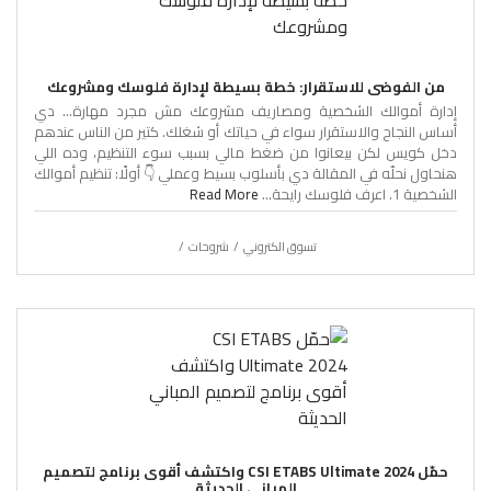
من الفوضى للاستقرار: خطة بسيطة لإدارة فلوسك ومشروعك
إدارة أموالك الشخصية ومصاريف مشروعك مش مجرد مهارة… دي
أساس النجاح والاستقرار سواء في حياتك أو شغلك. كتير من الناس عندهم
دخل كويس لكن بيعانوا من ضغط مالي بسبب سوء التنظيم، وده اللي
هنحاول نحلّه في المقالة دي بأسلوب بسيط وعملي 👇 أولًا: تنظيم أموالك
الشخصية 1. اعرف فلوسك رايحة...
Read More
تسوق الكتروني
شروحات
حمّل CSI ETABS Ultimate 2024 واكتشف أقوى برنامج لتصميم
المباني الحديثة