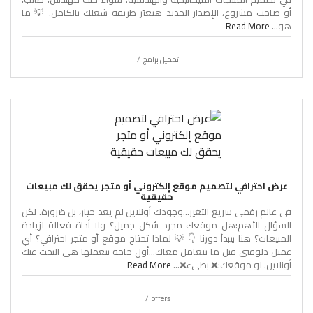
أو صاحب مشروع، الإصدار الجديد هيغيّر طريقة شغلك بالكامل. 💡 ما
هو...
Read More
تحميل برامج
عرض احترافي لتصميم موقع إلكتروني أو متجر يحقق لك مبيعات
حقيقية
في عالم رقمي سريع التغير…وجودك أونلاين لم يعد خيار، بل ضرورة. لكن
السؤال الأهم:هل موقعك مجرد شكل جميل؟ ولا أداة فعالة لزيادة
المبيعات؟ هنا بيبدأ دورنا 👇 💡 لماذا تحتاج موقع أو متجر احترافي؟ أي
عميل دلوقتي قبل ما يتعامل معاك…أول حاجة بيعملها هي البحث عنك
أونلاين. لو موقعك:❌ بطيء❌...
Read More
offers