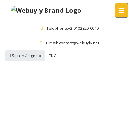
☰
Telephone:+2-0102829-0049
E-mail: contact@webuyly.net
Sign in / sign up
ENG