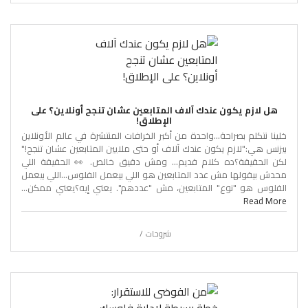
هل لازم يكون عندك آلاف المتابعين عشان تنجح أونلاين؟ على
الإطلاق!
خلينا نتكلم بصراحة…واحدة من أكبر الخرافات المنتشرة في عالم الأونلاين
بيزنس هي:"لازم يكون عندك آلاف أو حتى ملايين المتابعين عشان تنجح!"
لكن الحقيقة؟ده كلام قديم… ومش دقيق خالص. 👀 الحقيقة اللي
محدش بيقولها مش عدد المتابعين هو اللي بيعمل الفلوس…اللي بيعمل
الفلوس هو "نوع" المتابعين، مش "عددهم". يعني إيه؟يعني ممكن...
Read More
شروحات