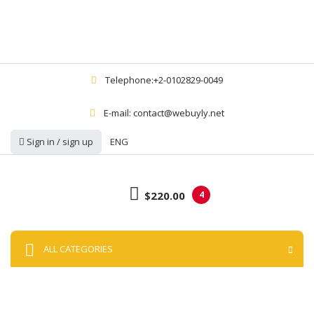
Telephone:+2-0102829-0049
E-mail: contact@webuyly.net
Sign in / sign up
ENG
$220.00
4
ALL CATEGORIES