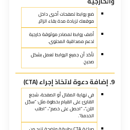
والخارجية
ضع روابط لصفحات أخرى داخل
موقعك لزيادة مدة بقاء الزائر.
أضف روابط لمصادر موثوقة خارجية
لدعم مصداقية المحتوى.
تأكد أن جميع الروابط تعمل بشكل
صحيح.
9. إضافة دعوة لاتخاذ إجراء (CTA)
في نهاية المقال أو الصفحة، شجع
القارئ على القيام بخطوة مثل: “سجّل
الآن”، “احصل على خصم”، “اطلب
الخدمة”.
صياغة CTA بطريقة واضحة تزيد من