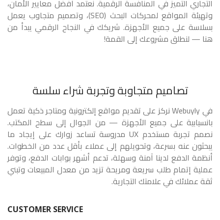
التجاري التميز في المنافسة الرقمية. نعتمد أفضل معايير الأمان،
وتهيئة المواقع لمحركات البحث (SEO)، وتصميم متجاوب يعمل
بسلاسة على جميع الأجهزة. شريكك في النجاح الرقمي يبدأ من
هنا — لنطلق مشروعك إلى القمة!
تصاميم متجاوبة وتجربة شراء سلسة
في Webuyly نركز على تقديم مواقع إلكترونية ومتاجر ذكية تعمل
بانسيابية على جميع الأجهزة — من الجوال إلى سطح المكتب.
نصمم تجربة مستخدم UX مدروسة تساعد زوارك على إيجاد ما
يبحثون عنه بسرعة، وتحويلهم إلى عملاء بأقل عدد من الخطوات.
أنظمة الدفع لدينا آمنة وسهلة، تدعم أشهر بوابات الدفع، وتوفر
عملية إتمام طلب سريعة ومريحة تزيد من معدل المبيعات وتبني
ثقة عملائك في علامتك التجارية.
CUSTOMER SERVICE