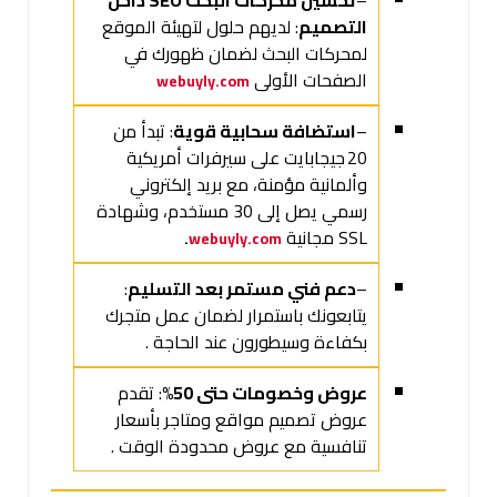
–
تحسين محركات البحث SEO داخل
التصميم
: لديهم حلول لتهيئة الموقع
لمحركات البحث لضمان ظهورك في
الصفحات الأولى
webuyly.com
–
استضافة سحابية قوية
: تبدأ من
20 جيجابايت على سيرفرات أمريكية
وألمانية مؤمنة، مع بريد إلكتروني
رسمي يصل إلى 30 مستخدم، وشهادة
SSL مجانية
.
webuyly.com
–
دعم فني مستمر بعد التسليم
:
يتابعونك باستمرار لضمان عمل متجرك
بكفاءة وسيطورون عند الحاجة .
عروض وخصومات حتى 50%
: تقدم
عروض تصميم مواقع ومتاجر بأسعار
تنافسية مع عروض محدودة الوقت .