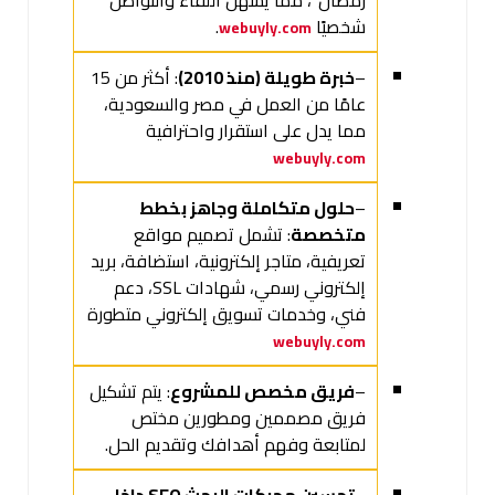
رمضان”، مما يسهل اللقاء والتواصل
شخصيًا
.
webuyly.com
–
خبرة طويلة (منذ 2010)
: أكثر من 15
عامًا من العمل في مصر والسعودية،
مما يدل على استقرار واحترافية
webuyly.com
–
حلول متكاملة وجاهز بخطط
متخصصة
: تشمل تصميم مواقع
تعريفية، متاجر إلكترونية، استضافة، بريد
إلكتروني رسمي، شهادات SSL، دعم
فني، وخدمات تسويق إلكتروني متطورة
webuyly.com
–
فريق مخصص للمشروع
: يتم تشكيل
فريق مصممين ومطورين مختص
لمتابعة وفهم أهدافك وتقديم الحل.