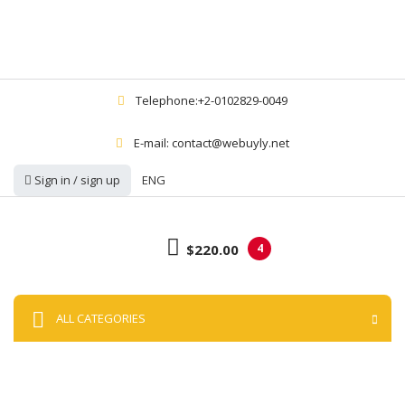
Telephone:+2-0102829-0049
E-mail: contact@webuyly.net
Sign in / sign up
ENG
$220.00
4
ALL CATEGORIES