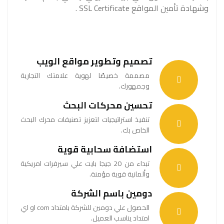
وشهادة تأمين المواقع SSL Certificate .
تصميم وتطوير مواقع الويب
مصممة خصيصًا لهوية علامتك التجارية
وجمهورك.
تحسين محركات البحث
تنفيذ استراتيجيات لتعزيز تصنيفات محرك البحث
الخاص بك.
استضافة سحابية قوية
تبداء من 20 جيجا بايت علي سيرفرات امريكية
وألمانية قوية مؤمنة.
دومين باسم الشركة
الحصول علي دومين للشركة بامتداد com او اي
امتداد يناسب العميل.