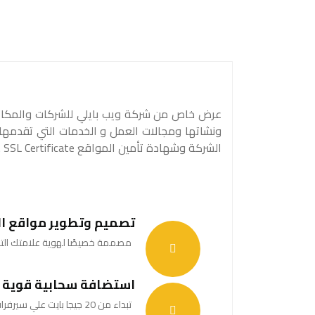
عرض خاص من شركة ويب بايلي للشركات والمكاتب ،
ونشاتها ومجالات العمل و الخدمات التي تقدمها ب
الشركة وشهادة تأمين المواقع SSL Certificate .
تصميم وتطوير مواقع ا
مصممة خصيصًا لهوية علامتك الت
استضافة سحابية قوية
تبداء من 20 جيجا بايت علي سيرفرات امريكية وألمانية قوية مؤمنة.