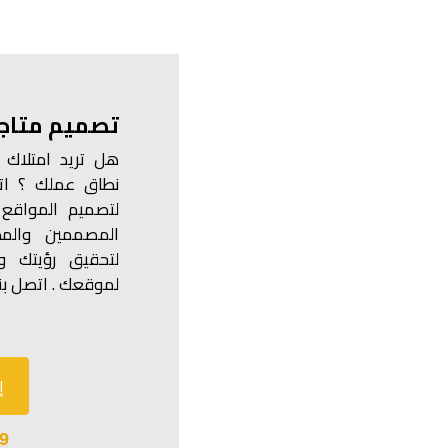
تصميم متاجر
هل تريد امتلاك 
نطاق عملك ؟ ات
لتصميم المواقع 
المصممين والم
لتحقيق رؤيتك و
لموقعك . اتصل بنا
إ
9