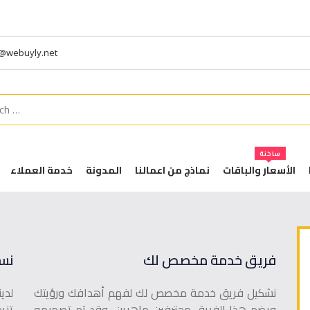
t@webuyly.net
h
ساخنة
الأسعار والباقات
نماذج من اعمالنا
المدونة
خدمة العملاء
فريق خدمة مخصص لك
نس
نشكيل فريق خدمة مخصص لك لفهم أهدافك ورؤيتك
لدي
ويضم هذا الفريق محترفين ماهرين، وقد تم تصميمه
تزي