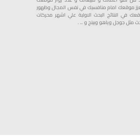
زز موقعك امام منافسيك في نفس المجال وظهور
عك في النتائج البحث الاولية علي اشهر محركات
حث مثل جوجل وياهو وبينج و ... .