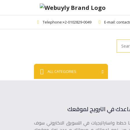
Telephone:+2-0102829-0049
E-mail: contac
Searc
ALL CATEGORIES
اعدك في الترويج لموقعك
نا خطط واستراتيجيات في التسويق الاكتروني سوف
د من نمو اعمالك و مبيعاتك و عدد زوار موقعك