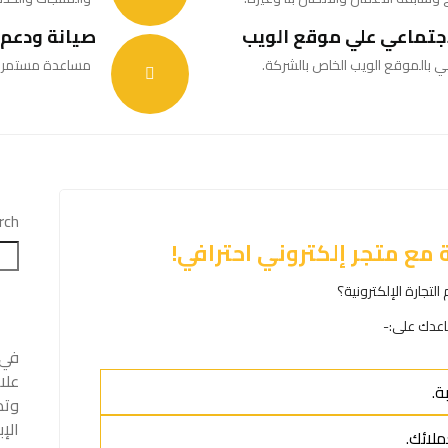
جتماعي علي موقع الويب
صيانة ودعم 
ي بالموقع الويب الخاص بالشركة.
مساعدة مستمرة لل
rch
مع متجر إلكتروني احترافي!
تجارة الإلكترونية؟
عدك على:-
علا
ة.
وتط
الإ
لائك.