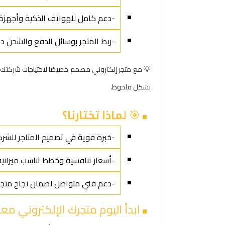
-دعم كامل للهواتف الذكية وأجهزة ا
-ربط المتجر بوسائل الدفع والشحن د
💡 مع متجر إلكتروني مصمم خصيصًا لاحتياجات شركتك ال
بشكل ملحوظ.
🎯
لماذا تختارنا؟
-خبرة قوية في تصميم المتاجر للشرك
-أسعار تنافسية وخطط تناسب ميزانية 
-دعم فني متواصل لضمان نجاح متجر
ابدأ اليوم متجرك الإلكتروني مع