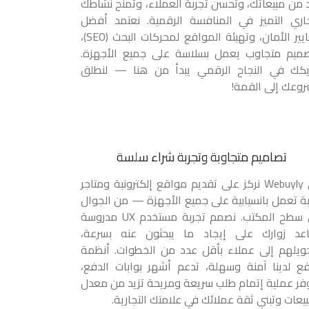
د من مبيعاتك، وتحسن تجربة العملاء، وتمنح نشاطك
جاري التميز في المنافسة الرقمية. نعتمد أفضل
معايير الأمان، وتهيئة المواقع لمحركات البحث (SEO)،
ميم متجاوب يعمل بسلاسة على جميع الأجهزة.
كك في النجاح الرقمي يبدأ من هنا — لنطلق
وعك إلى القمة!
تصاميم متجاوبة وتجربة شراء سلسة
في Webuyly نركز على تقديم مواقع إلكترونية ومتاجر
ة تعمل بانسيابية على جميع الأجهزة — من الجوال
إلى سطح المكتب. نصمم تجربة مستخدم UX مدروسة
عد زوارك على إيجاد ما يبحثون عنه بسرعة،
ويلهم إلى عملاء بأقل عدد من الخطوات. أنظمة
فع لدينا آمنة وسهلة، تدعم أشهر بوابات الدفع،
فر عملية إتمام طلب سريعة ومريحة تزيد من معدل
بيعات وتبني ثقة عملائك في علامتك التجارية.