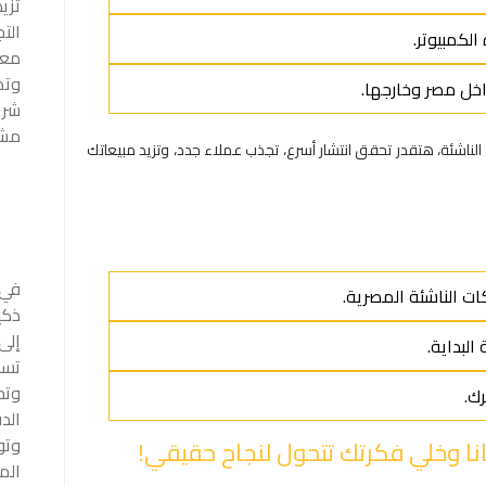
تزي
الت
لكمبيوتر.
وتص
اخل مصر وخارجها.
شري
مشر
ناشئة، هتقدر تحقق انتشار أسرع، تجذب عملاء جدد، وتزيد مبيعاتك
ات الناشئة المصرية.
ذكي
البداية.
تسا
وتح
ك.
الد
وتو
انا وخلي فكرتك تتحول لنجاح حقيقي!
الم