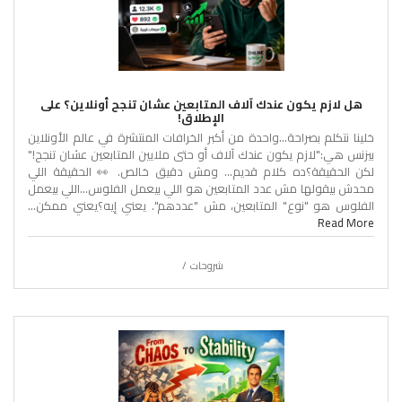
هل لازم يكون عندك آلاف المتابعين عشان تنجح أونلاين؟ على
الإطلاق!
خلينا نتكلم بصراحة…واحدة من أكبر الخرافات المنتشرة في عالم الأونلاين
بيزنس هي:"لازم يكون عندك آلاف أو حتى ملايين المتابعين عشان تنجح!"
لكن الحقيقة؟ده كلام قديم… ومش دقيق خالص. 👀 الحقيقة اللي
محدش بيقولها مش عدد المتابعين هو اللي بيعمل الفلوس…اللي بيعمل
الفلوس هو "نوع" المتابعين، مش "عددهم". يعني إيه؟يعني ممكن...
Read More
شروحات