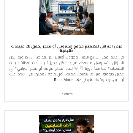
عرض احترافي لتصميم موقع إلكتروني أو متجر يحقق لك مبيعات
حقيقية
في عالم رقمي سريع التغير…وجودك أونلاين لم يعد خيار، بل ضرورة. لكن
السؤال الأهم:هل موقعك مجرد شكل جميل؟ ولا أداة فعالة لزيادة
المبيعات؟ هنا بيبدأ دورنا 👇 💡 لماذا تحتاج موقع أو متجر احترافي؟ أي
عميل دلوقتي قبل ما يتعامل معاك…أول حاجة بيعملها هي البحث عنك
أونلاين. لو موقعك:❌ بطيء❌...
Read More
offers