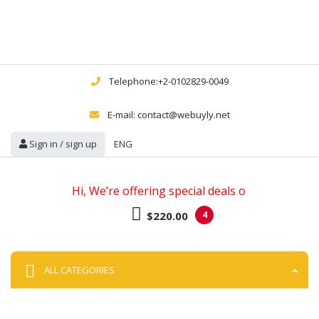
Telephone:+2-0102829-0049
E-mail: contact@webuyly.net
Sign in / sign up
ENG
Hi, We’re offering special deals on w
$220.00
4
ALL CATEGORIES