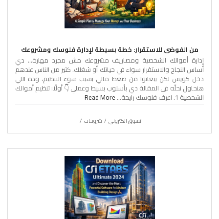
من الفوضى للاستقرار: خطة بسيطة لإدارة فلوسك ومشروعك
إدارة أموالك الشخصية ومصاريف مشروعك مش مجرد مهارة… دي
أساس النجاح والاستقرار سواء في حياتك أو شغلك. كتير من الناس عندهم
دخل كويس لكن بيعانوا من ضغط مالي بسبب سوء التنظيم، وده اللي
هنحاول نحلّه في المقالة دي بأسلوب بسيط وعملي 👇 أولًا: تنظيم أموالك
الشخصية 1. اعرف فلوسك رايحة...
Read More
تسوق الكتروني
شروحات