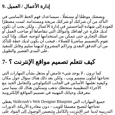
9. إدارة الأعمال / العميل
وبصفتك موظفًا أو مستقلًا ، سيساعدك فهم الخط الأساسي في
التأكد من أن شركتك أو شركتك مربحة ومستدامة. لست مضطرًا
للعودة إلى شهادة الماجستير في إدارة الأعمال ، ولكن يجب أن تكون
لديك فكرة عن أهدافك وأموالك التي تتقاضاها أو صاحب العمل أو
عملك التجاري حتى تتمكن من استخدامها لتوجيه عملك. وإذا كنت
تقوم بالتصميم مباشرةً للعملاء ، فيجب أن يكون لديك خطة للتأكد
من أن التدفق النقدي وتراكم المشروع لديهما سليم وقابل للتنفيذ
على المدى القصير والطويل.
7- كيف تتعلم تصميم مواقع الإنترنت ؟
كما ترون ، لا يوجد شيء غامض أو مذهل بشأن المهارات التي
تحتاجها لتكون مصمم ويب ، ولكن بعد ذلك هناك سؤال حول مكان
وكيفية تعلمها. الأساس في الجانب التكنولوجي والتعامل الجيد مع
الأجزاء التنظيمية ستجعلك تذهب وستكون هناك لك بينما تبني
معرفتك وحياتك المهنية في تصميم المواقع الإلكترونية.
يغطي Skillcrush’s Web Designer Blueprint جميع المهارات التي
تحتاجها لتصبح مصممًا للويب – دون مغادرة الأريكة. الدورات
التدريبية لدينا عبر الإنترنت بالكامل وتتضمن الوصول إلى المواد على