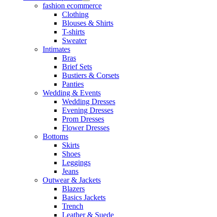
fashion ecommerce
Clothing
Blouses & Shirts
T-shirts
Sweater
Intimates
Bras
Brief Sets
Bustiers & Corsets
Panties
Wedding & Events
Wedding Dresses
Evening Dresses
Prom Dresses
Flower Dresses
Bottoms
Skirts
Shoes
Leggings
Jeans
Outwear & Jackets
Blazers
Basics Jackets
Trench
Leather & Suede