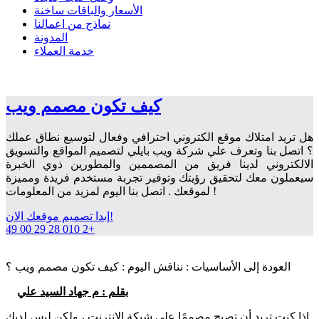
الأسعار والباقات
ساخنة
نماذج من اعمالنا
المدونة
خدمة العملاء
كيف تكون مصمم ويب
هل تريد امتلاك موقع الكتروني احترافي وفعال لتوسيع نطاق عملك
؟ اتصل بنا وتعرف علي شركة ويب بايلي لتصميم المواقع والتسويق
الالكتروني لدينا فريق من المصممين والمطورين ذوي الخبرة
سيعملون معك لتحقيق رؤيتك وتوفير تجربة مستخدم فريدة ومميزة
لموقعك . اتصل بنا اليوم لمزيد من المعلومات !
إبدا تصميم موقعك الان!
49
00
29
28
010
2+
العودة إلى الأساسيات : نناقش اليوم : كيف تكون مصمم ويب ؟
بقلم : م جهاد السيد علي
اذا كنت تريد أن تصبح مصممًا على شبكة الإنترنت ، ولكن ليس لديك