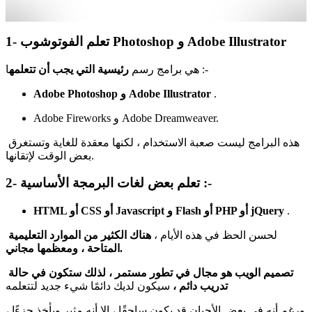
و Adobe Illustrator
1- تعلم الفوتوشوب Photoshop
ا :-
هي برامج رسم
رئيسية التي يجب أن تتعلمه
.
Adobe Photoshop و Adobe Illustrator
Adobe Fireworks و Adobe Dreamweaver.
هذه البرامج ليست صعبة الاستخدام ، لكنها معقدة للغاية وتستغرق
بعض الوقت لإتقانها.
:-
2- تعلم بعض لغات البرمجة الأساسية
.
HTML أو CSS أو Javascript و Flash أو PHP أو jQuery
لحسن الحظ في هذه الأيام ،
هناك الكثير من الموارد التعليمية
المتاحة ، ومعظمها مجاني.
تصميم الويب هو مجال في تطور مستمر ، لذلك ستكون في حالة
تدريب دائم ،
سيكون لديك دائمًا شيء جديد لتتعلمه
، ورغم أنه في بعض الأحيان قد يكون ساحقًا ، إلا أنه مثير ويأخذ جزءًا