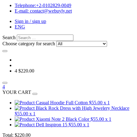
Telephone:+2-0102829-0049
E-mail: contact@webuyly.net
Sign in / sign up
ENG
Search
Choose category for search
4
$220.00
4
YOUR CART
Casual Hoodie Full Cotton
$55.00
x 1
Black Rock Dress with High Jewelery Necklace
$55.00
x 1
Xiaomi Note 2 Black Color
$55.00
x 1
Dell Inspiron 15
$55.00
x 1
Total:
$220.00