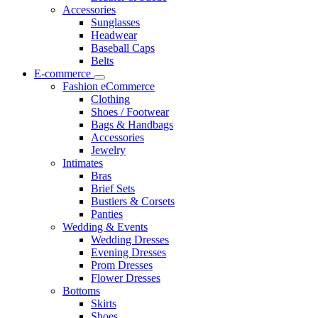
Accessories
Sunglasses
Headwear
Baseball Caps
Belts
E-commerce
Fashion eCommerce
Clothing
Shoes / Footwear
Bags & Handbags
Accessories
Jewelry
Intimates
Bras
Brief Sets
Bustiers & Corsets
Panties
Wedding & Events
Wedding Dresses
Evening Dresses
Prom Dresses
Flower Dresses
Bottoms
Skirts
Shoes