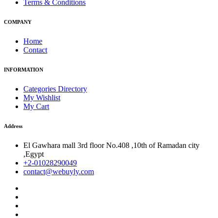
Terms & Conditions
COMPANY
Home
Contact
INFORMATION
Categories Directory
My Wishlist
My Cart
Address
El Gawhara mall 3rd floor No.408 ,10th of Ramadan city
,Egypt
+2-01028290049
contact@webuyly.com