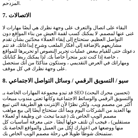
المزدحم.
7. الاتصالات
البقاء على اتصال والتعرف على وجهة نظرك هي أيضًا مهارات لا
غنى عنها لمصمم. لا يمكنك كسب لقمة العيش من بناء المواقع دون
التواصل العظيم. ستحتاج إلى إبقاء العملاء محدّثين بشأن تقدم
مشاريعهم بالإضافة إلى أفكار الملعب وشرح إبداعاتك. قد تتم
دعوتك حتى للقيام ببعض عمليات تحرير النصوص أو تحريرها للمواقع
، خاصة إذا كنت تدير متجراً خاصاً بك. لذا يمكنك ربط كتاباتك
ومهاراتك في العرض التقديمي ، وستكون متأكدًا من أنك ستحصل
على وجهة نظرك في كل موقف.
8. سيو / التسويق الرقمي / وسائل التواصل الاجتماعي
قد تبدو مجموعة المهارات الخاصة بـ SEO (تحسين محرك البحث)
والتسويق الرقمي والوسائط الاجتماعية وكأنها تعني مندوب مبيعات
أكثر من مصمم ويب. ولكن نظرًا لأن الإنترنت هو الطريقة التي تبيع
بها العديد من الشركات اليوم وبما أنك ستحتاج أيضًا إلى بيع مواهب
مصمم الويب الخاص بك (عندما تبحث عن وظيفة أو لعملاء
مستقلين) ، فيجب أن تلتف حولها أيضًا . حتى معرفة أساسيات كل
منها ووضعها في اعتبارك لكل من العميل والمواقع الخاصة بك
ستمنحك شوطًا طويلًا في رحلة مصمم الويب الخاص بك.