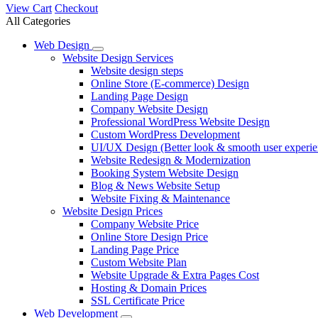
View Cart
Checkout
All Categories
Web Design
Website Design Services
Website design steps
Online Store (E-commerce) Design
Landing Page Design
Company Website Design
Professional WordPress Website Design
Custom WordPress Development
UI/UX Design (Better look & smooth user experie
Website Redesign & Modernization
Booking System Website Design
Blog & News Website Setup
Website Fixing & Maintenance
Website Design Prices
Company Website Price
Online Store Design Price
Landing Page Price
Custom Website Plan
Website Upgrade & Extra Pages Cost
Hosting & Domain Prices
SSL Certificate Price
Web Development