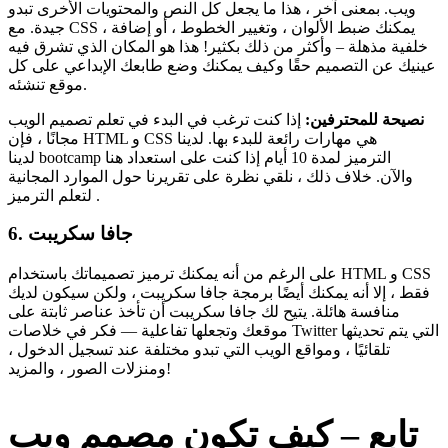
ويب. بمعنى آخر ، هذا ما يجعل كل النص والمحتويات الأخرى تبدو
جيدة. مع CSS ، يمكنك ضبط الألوان ، وتغيير الخطوط ، أو إضافة
خلفية مذهلة – وأكثر من ذلك بكثير! هذا هو المكان الذي تشرق فيه
عينيك عن التصميم حقًا وكيف يمكنك وضع طابعك الإبداعي على كل
موقع تنشئه.
نصيحة للمحترفين:
إذا كنت ترغب في البدء في تعلم تصميم الويب
مجانًا ، فإن HTML و CSS هي مهارات رائعة للبدء بها. لدينا
لدينا bootcamp الترميز لمدة 10 أيام إذا كنت على استعداد هنا
والآن. خلاف ذلك ، نلقي نظرة على تقريرنا حول الموارد المجانية
لتعلم الترميز .
6. جافا سكريبت
على الرغم من أنه يمكنك ترميز تصميماتك باستخدام HTML و CSS
فقط ، إلا أنه يمكنك أيضًا برمجة جافا سكريبت ، ولكن سيكون لديك
منافسة هائلة. يتيح لك جافا سكريبت أن تأخذ عناصر ثابتة على
موقعك وتجعلها تفاعلية — فكر في خلاصات Twitter التي يتم تحديثها
تلقائيًا ، ومواقع الويب التي تبدو مختلفة عند تسجيل الدخول ،
ومنزلات الصور ، والمزيد!
تابع – كيف تكون مصمم ويب