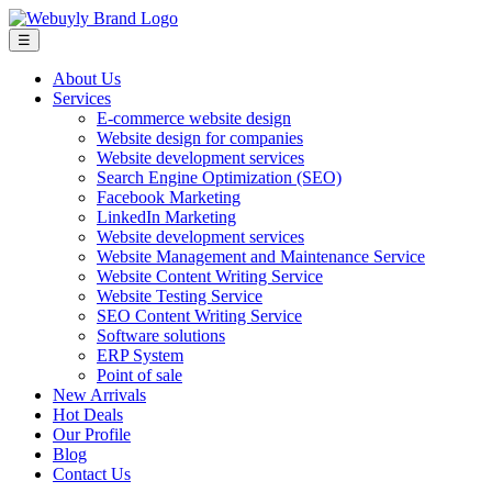
☰
About Us
Services
E-commerce website design
Website design for companies
Website development services
Search Engine Optimization (SEO)
Facebook Marketing
LinkedIn Marketing
Website development services
Website Management and Maintenance Service
Website Content Writing Service
Website Testing Service
SEO Content Writing Service
Software solutions
ERP System
Point of sale
New Arrivals
Hot Deals
Our Profile
Blog
Contact Us