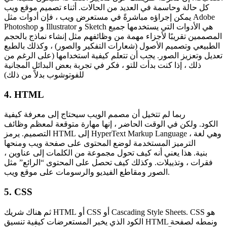
كل حالة وحاسمة في العديد من الحالات. أثناء تصميم موقع ويب
يمكن إجراؤه مباشرةً في مستعرض ويب ، فإن أدوات مثل Adobe
Photoshop و Illustrator و Sketch هي الأدوات التي يستخدمها جميع
المصممين تقريبًا لأجزاء مهمة من وظائفهم مثل إنشاء نماذج بالحجم
الطبيعي وتصميم الأصول (شعارات التفكير والصور) ، وكذلك بالطبع
تعديل وتعزيز الصور. يجب أن تتعلم كيفية استخدامها (على الرغم من
ذلك ، إذا كنت بدأت للتو ، فكر في تجربة بعض البدائل المجانية
للفوتوشوب بدلاً من ذلك)
4. HTML
ربما لم تتخيل أن مصمم الويب سيحتاج إلى معرفة كيفية
الكود. ولكن في الوقت الحاضر ، إنها مهارة متوقعة لمعظم وظائف
التصميم. يرمز HTML إلى HyperText Markup Language ، وهي لغة
الترميز المستخدمة لوضع المحتوى على صفحة ويب ومنحها
بنية. هذا يعني أنه كيف تحول مجموعة من الكلمات إلى عناوين ،
فقرات ، وتذييلات. وكذلك كيف تحصل على المحتوى “الرائع” مثل
الصور ومقاطع الفيديو والرسومات على موقع ويب.
5. CSS
ثم هناك شريك HTML أو CSS أو Cascading Style Sheets. CSS هو
الكود الذي يخبر المستعرضات كيفية تنسيق HTML ونمطه لصفحة