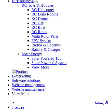
ERP business
RC Toys & Hobbies
RC Helicopter
RC Lego Robots
RC Drone
RC Car
RC Boat
RC Robot
Multi Rotor Parts
FPV System
Radios & Receiver
Battery & Charger
Solar Energy
Solar Powered Toy
Solar Powered System
View More
E-marketing
Software solutions
Website management
Website maintenance
View More
الرئيسية
من نحن