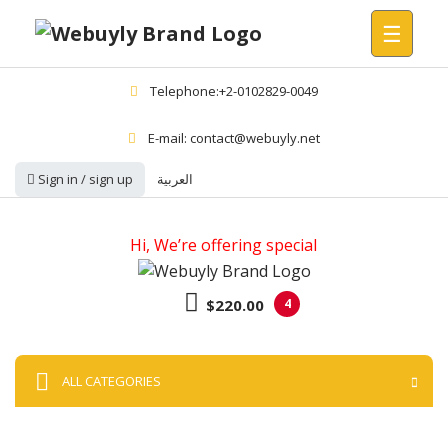
☰
Telephone:+2-0102829-0049
E-mail: contact@webuyly.net
Sign in / sign up
العربية
Hi, We’re offering special
$220.00
4
ALL CATEGORIES