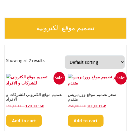
تصميم موقع الكترونية
Showing all 2 results
Sale!
Sale!
سعر تصميم موقع ووردبريس
تصميم موقع الكتروني للشركات و
متقدم
الافراد
Original
Current
Original
Current
150,00
EGP
120,00
EGP
250,00
EGP
200,00
EGP
price
price
price
price
was:
is:
was:
is:
Add to cart
Add to cart
150,00 EGP.
120,00 EGP.
250,00 EGP.
200,00 EGP.