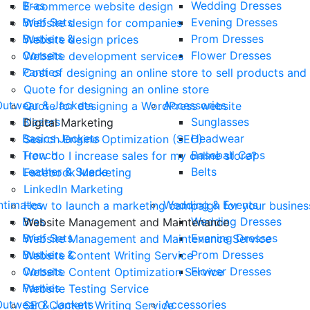
Bras
Wedding Dresses
E-commerce website design
Brief Sets
Evening Dresses
Website design for companies
Bustiers &
Prom Dresses
Website design prices
Corsets
Flower Dresses
Website development services
Panties
Cost of designing an online store to sell products and
Quote for designing an online store
Outwear & Jackets
Accessories
Quote for designing a WordPress website
Blazers
Sunglasses
Digital Marketing
Basics Jackets
Headwear
Search Engine Optimization (SEO)
Trench
Baseball Caps
How do I increase sales for my online store?
Leather & Suede
Belts
Facebook Marketing
LinkedIn Marketing
ntimates
Wedding & Events
How to launch a marketing campaign for your busines
Bras
Wedding Dresses
Website Management and Maintenance
Brief Sets
Evening Dresses
Website Management and Maintenance Service
Bustiers &
Prom Dresses
Website Content Writing Service
Corsets
Flower Dresses
Website Content Optimization Service
Panties
Website Testing Service
Outwear & Jackets
Accessories
SEO Content Writing Service