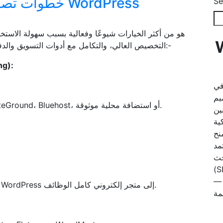
خطوات تصميم متجر إلكتروني WordPress
Se
We
التخصيص العالي، والتكامل مع أدوات التسويق والدفع. فيما يلي نظرة شاملة على الخطوات والمميزات:-
والاس (Hosting):
في Webuyly  حضورك الرقمي كما تستحقه
يم
2- استضافة قوية تدعم WooCommerce مثل: SiteGround، Bluehost، أو استضافة محلية موثوقة.
ين
كية
نح
مد
حث
(SEO)، لى جميع
نا
WooCommerce هي الإضافة الأكثر شهرة لتحويل WordPress إلى متجر إلكتروني كامل الوظائف.