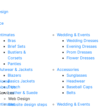
esign
ce
ntimates
Wedding & Events
Bras
Wedding Dresses
Brief Sets
Evening Dresses
Bustiers &
Prom Dresses
Corsets
Flower Dresses
Panties
Outwear & Jackets
Accessories
Blazers
Sunglasses
Basics Jackets
Headwear
Home
Trench
Baseball Caps
About Us
Leather & Suede
Belts
Services
Web Design
ntimates
Wedding & Events
Website design steps