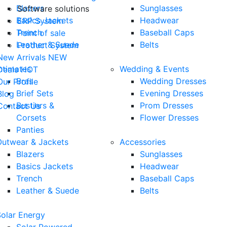
Blazers
Sunglasses
Software solutions
Basics Jackets
Headwear
ERP System
Trench
Baseball Caps
Point of sale
Leather & Suede
Belts
Product System
New Arrivals
NEW
ntimates
Wedding & Events
Deals
HOT
Bras
Wedding Dresses
Our Profile
Brief Sets
Evening Dresses
Blog
Bustiers &
Prom Dresses
Contact Us
Corsets
Flower Dresses
Panties
Outwear & Jackets
Accessories
Blazers
Sunglasses
Basics Jackets
Headwear
Trench
Baseball Caps
Leather & Suede
Belts
Solar Energy