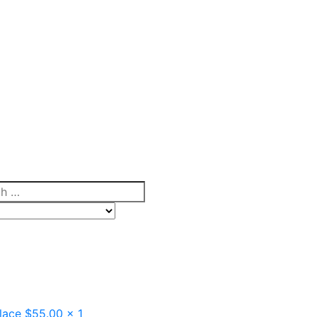
h
e category for search
lace
$55.00
x 1