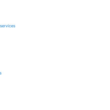
 services
s